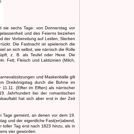
st sie sechs Tage: von Donnerstag vor
gelassenheit und des Feierns beziehen
nd der Vorbereitung auf Leiden, Sterben
ückt. Die Fastnacht ist spielerisch die
el an sich selbst, wie närrisch die Rolle
pft, z. B. als Teufel oder Hexe. Die
. Fett, Fleisch und Laktizinien (Milch,
 Karnevalssitzungen und Maskenbälle gilt
 am Dreikönigstag durch die Bohne im
1.11. (Elfter im Elften) als närrischer
 19. Jahrhundert bei der romantischen
auftakt hat sich aber erst in der Zeit
ei Tage gemeint, an denen vor dem 19.
tag und der eigentliche Fast(en)abend,
oller Tag erst nach 1823 hinzu, als in
tens vier geworden.