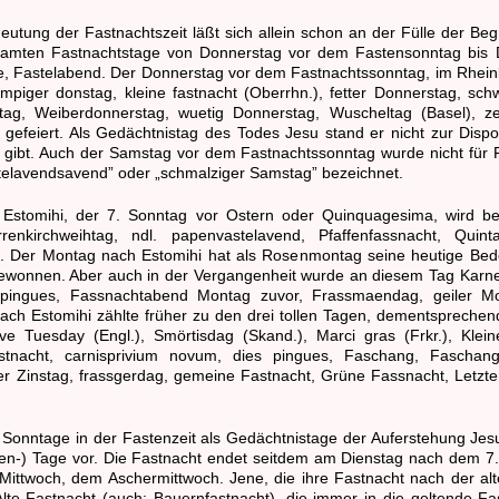
tung der Fastnachtszeit läßt sich allein schon an der Fülle der Beg
amten Fastnachtstage von Donnerstag vor dem Fastensonntag bis 
, Fastelabend. Der Donnerstag vor dem Fastnachtssonntag, im Rheinla
mpiger donstag, kleine fastnacht (Oberrhn.), fetter Donnerstag, sc
tag, Weiberdonnerstag, wuetig Donnerstag, Wuscheltag (Basel), z
 gefeiert. Als Gedächtnistag des Todes Jesu stand er nicht zur Dispo
gibt. Auch der Samstag vor dem Fastnachtssonntag wurde nicht für Fas
stelavendsavend” oder „schmalziger Samstag” bezeichnet.
stomihi, der 7. Sonntag vor Ostern oder Quinquagesima, wird beze
rrenkirchweihtag, ndl. papenvastelavend, Pfaffenfassnacht, Qui
. Der Montag nach Estomihi hat als Rosenmontag seine heutige Bede
onnen. Aber auch in der Vergangenheit wurde an diesem Tag Karneva
pingues, Fassnachtabend Montag zuvor, Frassmaendag, geiler Mont
nach Estomihi zählte früher zu den drei tollen Tagen, dementsprechen
e Tuesday (Engl.), Smörtisdag (Skand.), Marci gras (Frkr.), Kleine
tnacht, carnisprivium novum, dies pingues, Faschang, Faschangt
ister Zinstag, frassgerdag, gemeine Fastnacht, Grüne Fassnacht, Letzte
 Sonntage in der Fastenzeit als Gedächtnistage der Auferstehung Je
en-) Tage vor. Die Fastnacht endet seitdem am Dienstag nach dem 7. 
 Mittwoch, dem Aschermittwoch. Jene, die ihre Fastnacht nach der al
lte Fastnacht (auch: Bauernfastnacht), die immer in die geltende Fas