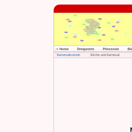
Home
Dreigestirn
Prinzessin
Bä
Karnevalsverein
Kirche und Karneval