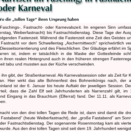
Faschings-, Fastnacht- oder Karnevalszeit. Im engeren Sinn umfas
rstag, Weiberfastnacht) bis Fastnachtsdienstag. Diese Tage der Aus
olgenden Fastenzeit. Während die Fastenzeit eine Zeit des Geistes u
ie Fastnacht vor dem Schwellentag „Aschermittwoch” sprichwörtlich verr
Diesseitsorientierung und des Fleischlichen. Der Gläubige erfährt im Spi
ren ist, indem er tatsächlich in die Maske der Gottesfeinde schlü
n ihren realen Hintergrund auch in den früheren strengen Fastenregeln
nzeit tabu und mussten aus der Küche verschwinden.
ihn gibt, der Straßenkarneval. Als Karnevalssession oder als Zeit für
 an. Hier wirkt das alte Bohnenfest des Bohnenkönigs nach, der
and ist der 6. Januar bis heute Auftakt der jeweiligen Session. Der 1
rteil, dass die Zahl Elf seit Jahrhunderten als Narrenzahl gilt, im
d Eingang in das Brauchtum (Elferrat) fand. Der 11.11. als Karnevals
ben.
ht von den drei tollen Tagen die Rede ist, dann sind damit die dr
ne Fastabend” (heute Weiberfastnacht), der „große Fastabend” am Sonn
der Fastnachtsdienstag. Der sogenannte Rosenmontag kam als vierter t
urde. Aus den drei tollen Tagen sind seit dem 19. Jahrhundert wenigs