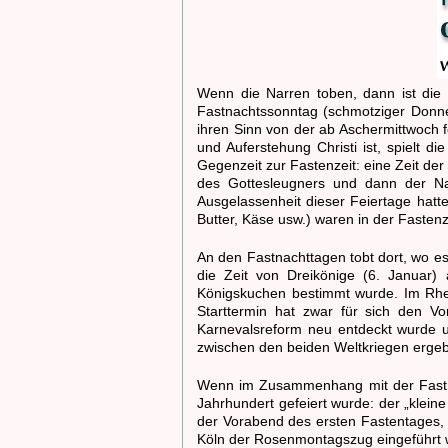
Wenn die Narren toben, dann ist die 
Fastnachtssonntag (schmotziger Donne
ihren Sinn von der ab Aschermittwoch f
und Auferstehung Christi ist, spielt d
Gegenzeit zur Fastenzeit: eine Zeit der 
des Gottesleugners und dann der Nar
Ausgelassenheit dieser Feiertage hatte
Butter, Käse usw.) waren in der Faste
An den Fastnachttagen tobt dort, wo es 
die Zeit von Dreikönige (6. Januar)
Königskuchen bestimmt wurde. Im Rheinl
Starttermin hat zwar für sich den Vo
Karnevalsreform neu entdeckt wurde un
zwischen den beiden Weltkriegen erge
Wenn im Zusammenhang mit der Fastnac
Jahrhundert gefeiert wurde: der „klei
der Vorabend des ersten Fastentages, 
Köln der Rosenmontagszug eingeführt w