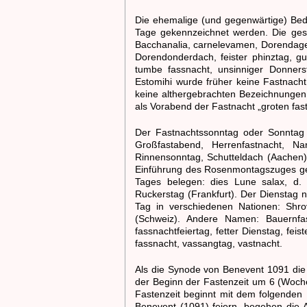
Die ehemalige (und gegenwärtige) Bedeu
Tage gekennzeichnet werden. Die ges
Bacchanalia, carnelevamen, Dorendage
Dorendonderdach, feister phinztag, gu
tumbe fassnacht, unsinniger Donners
Estomihi wurde früher keine Fastnacht
keine althergebrachten Bezeichnungen 
als Vorabend der Fastnacht „groten fa
Der Fastnachtssonntag oder Sonntag E
Großfastabend, Herrenfastnacht, Na
Rinnensonntag, Schutteldach (Aachen)
Einführung des Rosenmontagszuges gew
Tages belegen: dies Lune salax, d. 
Ruckerstag (Frankfurt). Der Dienstag 
Tag in verschiedenen Nationen: Shrov
(Schweiz). Andere Namen: Bauernfas
fassnachtfeiertag, fetter Dienstag, fe
fassnacht, vassangtag, vastnacht.
Als die Synode von Benevent 1091 die
der Beginn der Fastenzeit um 6 (Woch
Fastenzeit beginnt mit dem folgenden
Benevent (1091) feiern, begehen die A