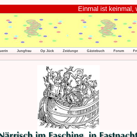
Einmal ist keinmal,
uerin
Jungfrau
Op Jück
Zeidunge
Gästebuch
Forum
Fr