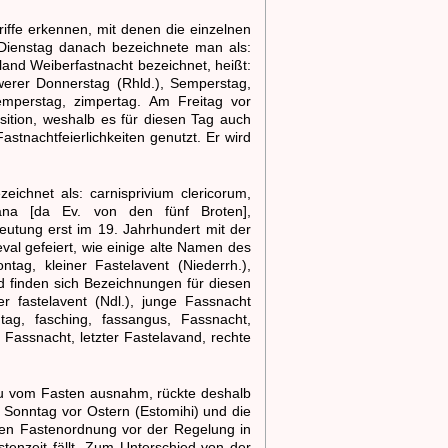
riffe erkennen, mit denen die einzelnen
Dienstag danach bezeichnete man als:
nd Weiberfastnacht bezeichnet, heißt:
hwerer Donnerstag (Rhld.), Semperstag,
emperstag, zimpertag. Am Freitag vor
sition, weshalb es für diesen Tag auch
tnachtfeierlichkeiten genutzt. Er wird
ichnet als: carnisprivium clericorum,
ntana [da Ev. von den fünf Broten],
utung erst im 19. Jahrhundert mit der
l gefeiert, wie einige alte Namen des
ag, kleiner Fastelavent (Niederrh.),
d finden sich Bezeichnungen für diesen
r fastelavent (Ndl.), junge Fassnacht
ag, fasching, fassangus, Fassnacht,
 Fassnacht, letzter Fastelavand, rechte
su vom Fasten ausnahm, rückte deshalb
Sonntag vor Ostern (Estomihi) und die
ten Fastenordnung vor der Regelung in
tenzeit fällt. Zum Unterschied von der